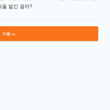
독을 맡긴 걸까?
→
다음