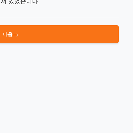
겨져 있었습니다.
→
다음