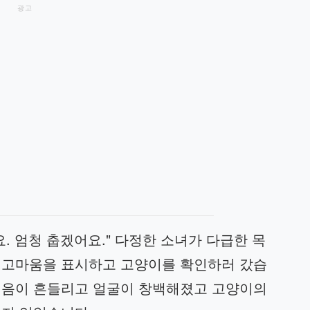
광고
. 엄청 춥겠어요." 다정한 소녀가 다급한 목
 고마움을 표시하고 고양이를 확인하러 갔습
걸음이 흔들리고 얼굴이 창백해졌고 고양이의