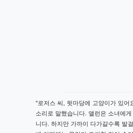
"로저스 씨, 뒷마당에 고양이가 있어요
소리로 말했습니다. 앨런은 소녀에게
니다. 하지만 가까이 다가갈수록 발