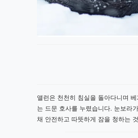
앨런은 천천히 침실을 돌아다니며 베
는 드문 호사를 누렸습니다. 눈보라
채 안전하고 따뜻하게 잠을 청하는 