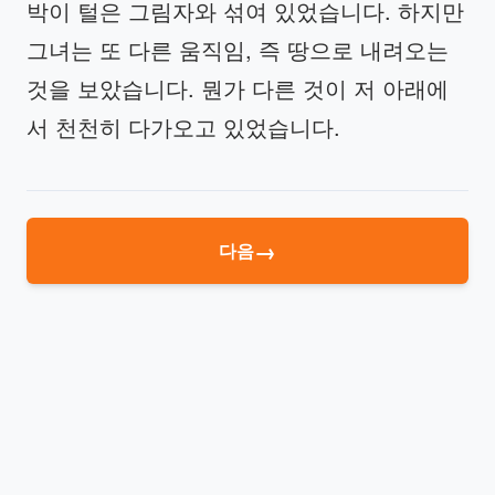
박이 털은 그림자와 섞여 있었습니다. 하지만
그녀는 또 다른 움직임, 즉 땅으로 내려오는
것을 보았습니다. 뭔가 다른 것이 저 아래에
서 천천히 다가오고 있었습니다.
→
다음