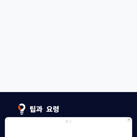
X
광고
자세히 보기
주소 데이터
쿠키 관련 안내