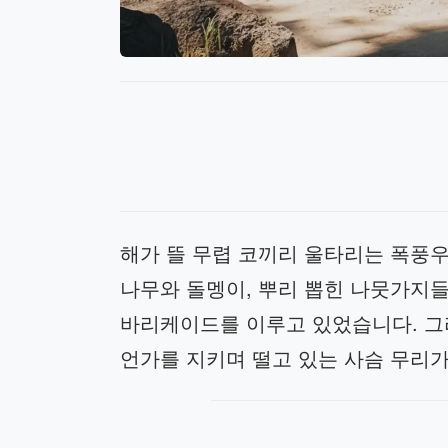
해가 뜰 무렵 코끼리 울타리는 폭풍
나무와 돌멩이, 뿌리 뽑힌 나뭇가지들
바리케이드를 이루고 있었습니다. 그리
언가를 지키며 떨고 있는 사슴 무리가