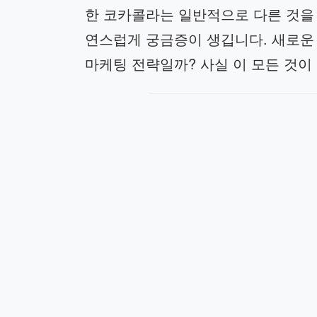
한 코카콜라는 일반적으로 다른 것을 
연스럽게 궁금증이 생깁니다. 새로운
마케팅 전략일까? 사실 이 모든 것이