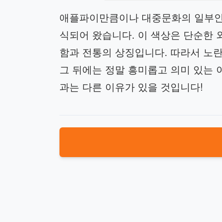
애플파이만큼이나 대중문화의 일부인
식되어 왔습니다. 이 색상은 단순한 
함과 전통의 상징입니다. 따라서 노
그 뒤에는 정말 흥미롭고 의미 있는 
과는 다른 이유가 있을 것입니다!