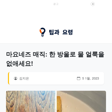
광고
X
마요네즈 매직: 한 방울로 물 얼룩을
없애세요!
김지은
5 1월, 2023