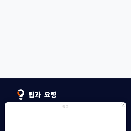
X
광고
자세히 보기
주소 데이터
쿠키 관련 안내
개인 정보 보호 정책
집