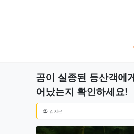
곰이 실종된 등산객에게
어났는지 확인하세요!
김지은