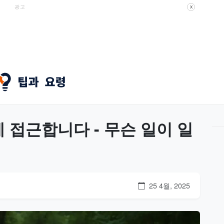
광고
X
 접근합니다 - 무슨 일이 일
25 4월, 2025