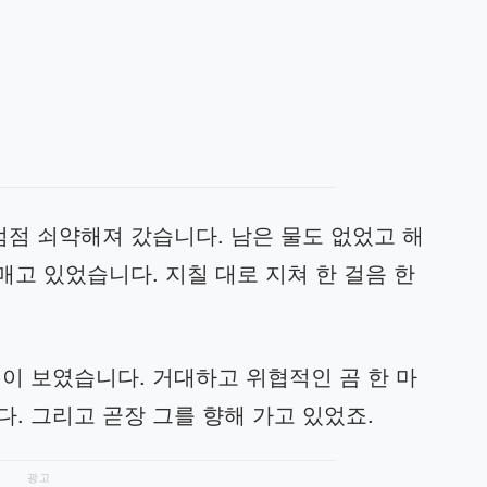
점점 쇠약해져 갔습니다. 남은 물도 없었고 해
매고 있었습니다. 지칠 대로 지쳐 한 걸음 한
이 보였습니다. 거대하고 위협적인 곰 한 마
. 그리고 곧장 그를 향해 가고 있었죠.
광고