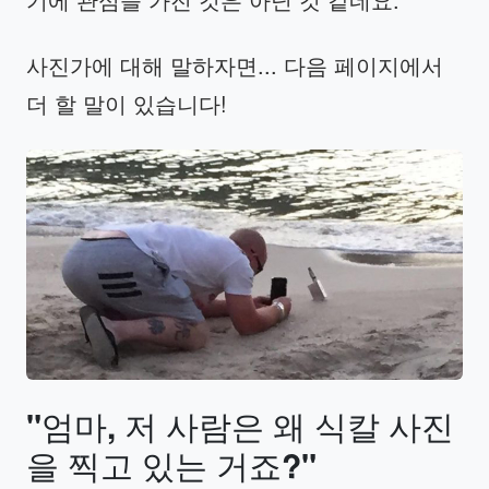
사진가에 대해 말하자면... 다음 페이지에서
더 할 말이 있습니다!
"
엄마
,
저
사람은
왜
식칼
사진
을
찍고
있는
거죠
?"